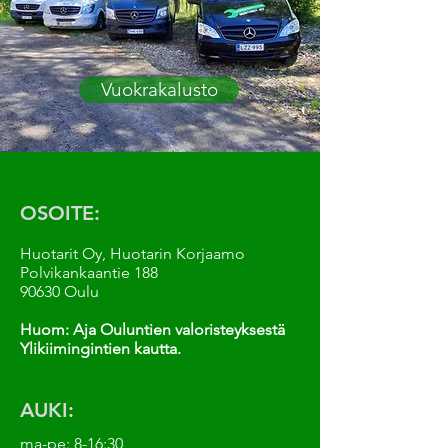
Vuokrakalusto
OSOITE:
Huotarit Oy, Huotarin Korjaamo
Polvikankaantie 188
90630 Oulu
Huom: Aja Ouluntien valoristeyksestä
Ylikiimingintien kautta.
AUKI:
ma-pe: 8-16:30